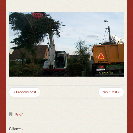
« Previous post
Next Post »
Privé
Client:
-