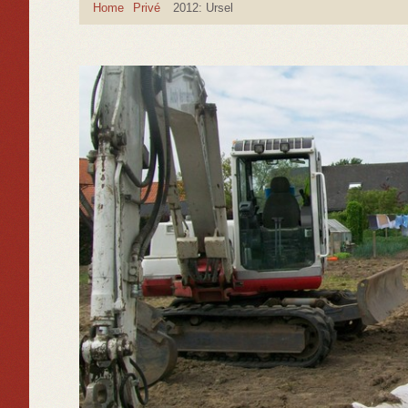
Home
Privé
2012: Ursel