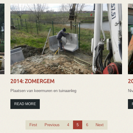
2014: ZOMERGEM
2
Plaatsen van keermuren en tuinaanleg
Ni
READ MORE
First
Previous
4
5
6
Next