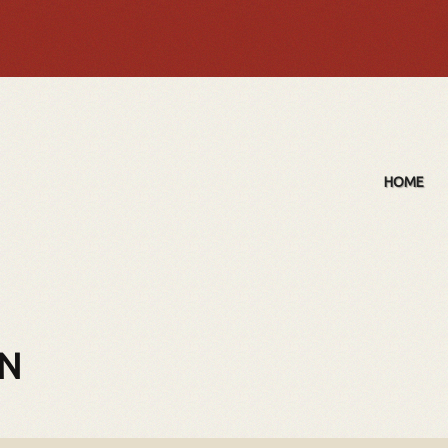
HOME
N