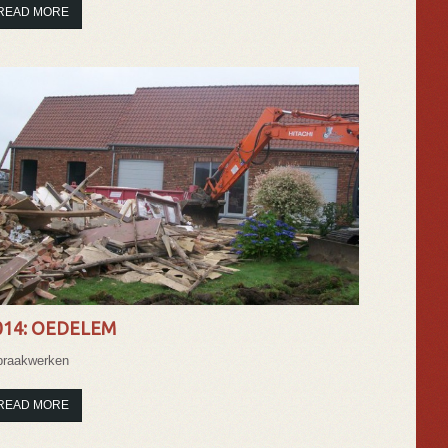
READ MORE
014: OEDELEM
braakwerken
READ MORE