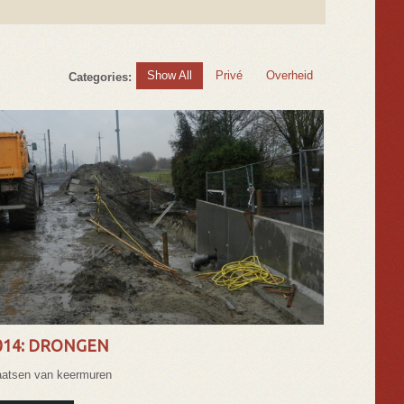
Show All
Privé
Overheid
Categories:
014: DRONGEN
aatsen van keermuren