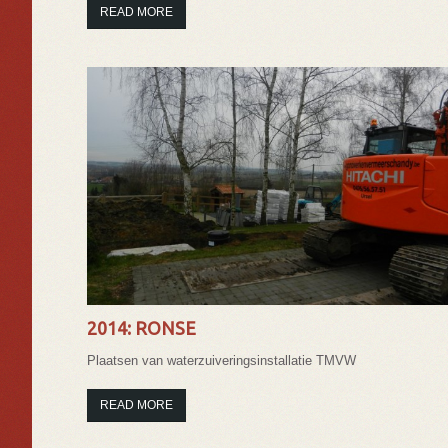
READ MORE
2014: RONSE
Plaatsen van waterzuiveringsinstallatie TMVW
READ MORE